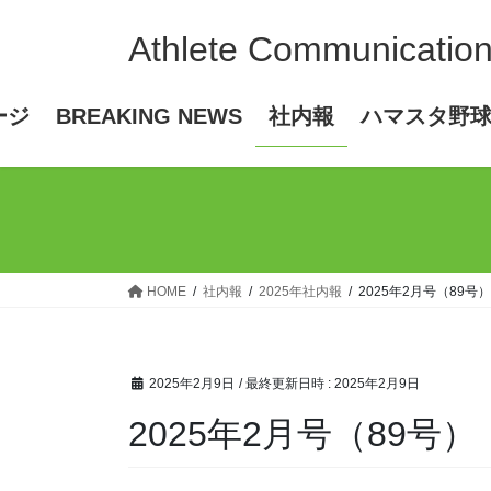
コ
ナ
ン
ビ
Athlete Communicatio
テ
ゲ
ン
ー
ージ
BREAKING NEWS
社内報
ハマスタ野
ツ
シ
へ
ョ
ス
ン
キ
に
ッ
移
プ
動
HOME
社内報
2025年社内報
2025年2月号（89号）
2025年2月9日
/ 最終更新日時 :
2025年2月9日
2025年2月号（89号）